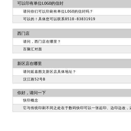
可以印有单位LOGO的信封
请问你们可以印刷有单位LOGO的信封吗？
可以的！具体您可以联系0510-83831919
西门店
请问，西门店在哪里？
百脑汇对面
新区店在哪里
请问延嘉图文新区店具体地址？
汉江路52号B
你好，请问一下
快印概念
它与传统印刷不同之处在于数码快印可以一张起印、边印边改，